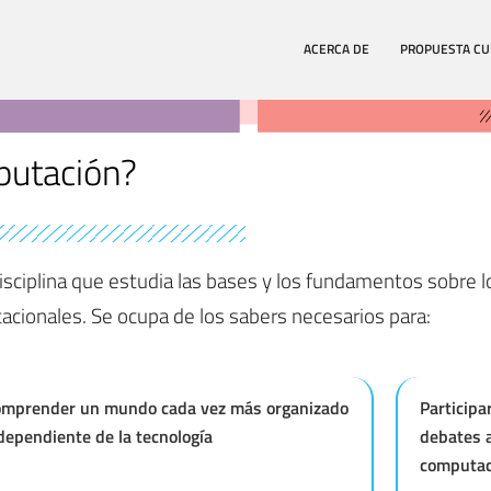
ACERCA DE
PROPUESTA CU
putación?
isciplina que estudia las bases y los fundamentos sobre l
utacionales. Se ocupa de los sabers necesarios para:
mprender un mundo cada vez más organizado
Participa
dependiente de la tecnología
debates a
computad